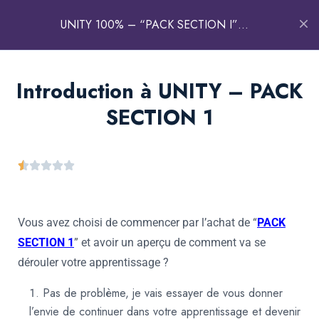
Accueil
Cours
Développement jeux vidéo
UNITY 100% – “PACK SECTION I”
(Découverte & Fonctionnalités)
SECTION I : Découvertes
1
Introduction à UNITY – PACK
& Fonctionnalités
SECTION 1
HERACLES FORMATION
Introduction à UNITY – PACK
SECTION 1
Adresse:
07 Rue de Gironde, 77540 Rozay-en-Brie
TEL:
09.71.42.52.81
E-mail:
hap@heraclesautoperformance.com
Vous avez choisi de commencer par l’achat de “
PACK
ACTUALITÉS
SECTION 1
” et avoir un aperçu de comment va se
dérouler votre apprentissage ?
BLOG
Pas de problème, je vais essayer de vous donner
FONDATEUR H.A.P / H.IA.P
l’envie de continuer dans votre apprentissage et devenir