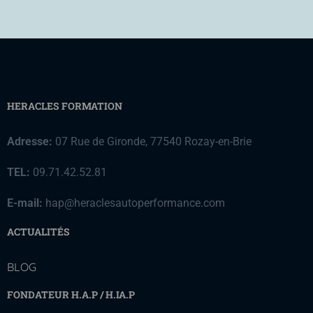
HERACLES FORMATION
Adresse:
07 Rue de Gironde, 77540 Rozay-en-Brie
TEL:
09.71.42.52.81
E-mail:
hap@heraclesautoperformance.com
ACTUALITÉS
BLOG
FONDATEUR H.A.P / H.IA.P